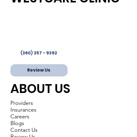
Westcare Clinic Provides
Services in 4 Locations
Phone:
(360) 357-9392
Fax: 360-853-2244
(360) 357 - 9392
Review Us
ABOUT US
Providers
Insurances
Careers
Blogs
Contact Us
Review Us