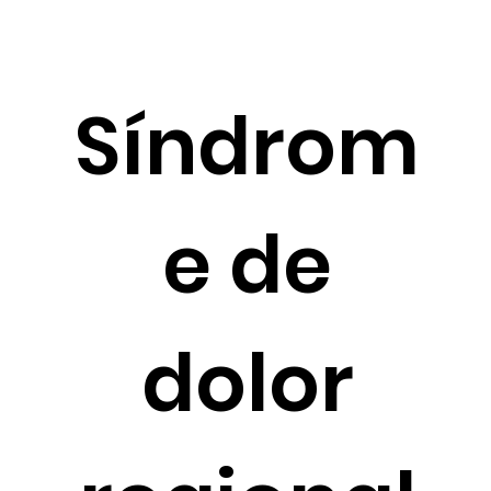
Síndrom
e de
dolor