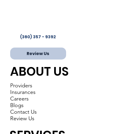
Services in 4 Locations
Phone:
(360) 357-9392
Fax: 360-853-2244
(360) 357 - 9392
Review Us
ABOUT US
Providers
Insurances
Careers
Blogs
Contact Us
Review Us