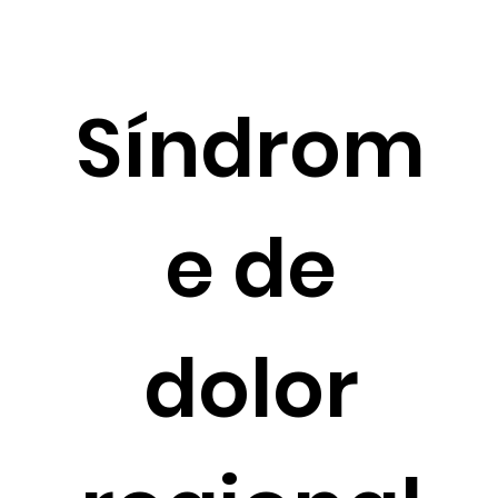
Síndrom
e de
dolor